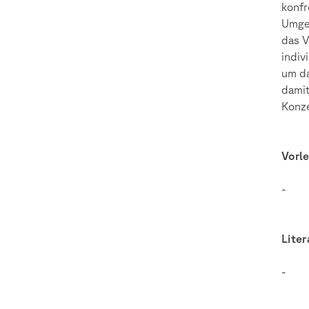
konfr
Umgeb
das V
indiv
um da
damit
Konz
Vorl
-
Lite
-