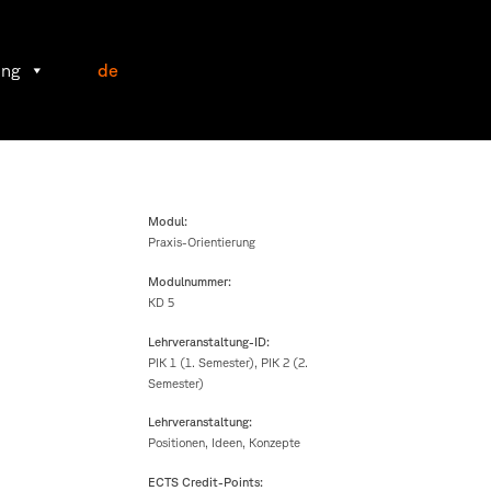
ung
de
Modul:
Praxis-Orientierung
Modulnummer:
KD 5
Lehrveranstaltung-ID:
PIK 1 (1. Semester), PIK 2 (2.
Semester)
Lehrveranstaltung:
Positionen, Ideen, Konzepte
ECTS Credit-Points: