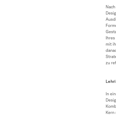
Nach 
Desig
Ausdi
Formu
Gesta
Ihres
mit i
danac
Strat
zu re
Lehr
In ei
Desig
Kombi
Kern 