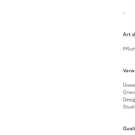
-
Art 
Pflic
Verw
Diese
Orien
Desig
Stud
Quali