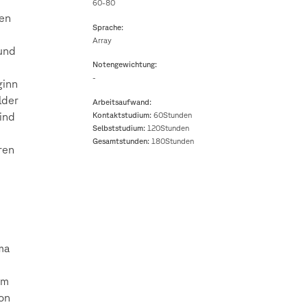
60-80
den
Sprache:
Array
 und
Notengewichtung:
-
ginn
lder
Arbeitsaufwand:
ind
Kontaktstudium:
60Stunden
Selbststudium:
120Stunden
Gesamtstunden:
180Stunden
ren
ma
im
on