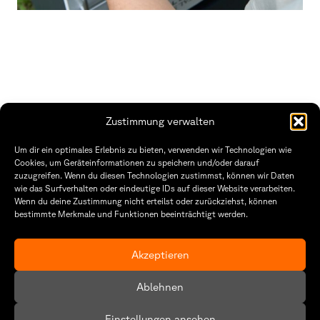
Zustimmung verwalten
Fakultät Gestaltung Würzburg
Um dir ein optimales Erlebnis zu bieten, verwenden wir Technologien wie
Cookies, um Geräteinformationen zu speichern und/oder darauf
Technische Hochschule
Öffnungszeiten Dekanat
zuzugreifen. Wenn du diesen Technologien zustimmst, können wir Daten
Würzburg-Schweinfurt
Montag – Freitag
wie das Surfverhalten oder eindeutige IDs auf dieser Website verarbeiten.
Sanderheinrichsleitenweg 20
8:30 – 12:00
Wenn du deine Zustimmung nicht erteilst oder zurückziehst, können
97074 Würzburg
Dienstag & Donnerstag
8:30 – 15:30
bestimmte Merkmale und Funktionen beeinträchtigt werden.
tel: +49 931 35 11 93 02
mail: dekanat.fg@thws.de
Raum: I.1.29
Akzeptieren
Kontakt
Datenschutz
Ablehnen
Cookie-Richtlinie (EU)
Einstellungen ansehen