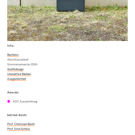
Info:
Bachelor
Abschlussarbeit
Sommersemester 2024
Grafikdesign
Interaktive Medien
Ausgezeichnet
Awards:
ADC Auszeichnung
betreut durch:
Prof. Christoph Barth
Prof. Erich Schöls