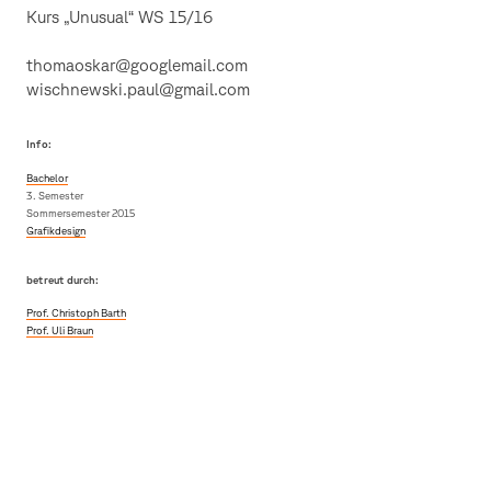
Kurs „Unusual“ WS 15/16
thomaoskar@googlemail.com
wischnewski.paul@gmail.com
Info:
Bachelor
3. Semester
Sommersemester 2015
Grafikdesign
betreut durch:
Prof. Christoph Barth
Prof. Uli Braun