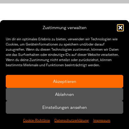
Zustimmung verwalten
Fakultät Gestaltung Würzburg
Um dir ein optimales Erlebnis zu bieten, verwenden wir Technologien wie
Cookies, um Geräteinformationen zu speichern und/oder darauf
Technische Hochschule
Öffnungszeiten Dekanat
zuzugreifen. Wenn du diesen Technologien zustimmst, können wir Daten
Würzburg-Schweinfurt
Montag – Freitag
wie das Surfverhalten oder eindeutige IDs auf dieser Website verarbeiten.
Sanderheinrichsleitenweg 20
8:30 – 12:00
Wenn du deine Zustimmung nicht erteilst oder zurückziehst, können
97074 Würzburg
Dienstag & Donnerstag
8:30 – 15:30
bestimmte Merkmale und Funktionen beeinträchtigt werden.
tel: +49 931 35 11 93 02
mail: dekanat.fg@thws.de
Raum: I.1.29
Akzeptieren
Kontakt
Datenschutz
Ablehnen
Cookie-Richtlinie (EU)
Einstellungen ansehen
Cookie-Richtlinie
Datenschutzerklärung
Impressum