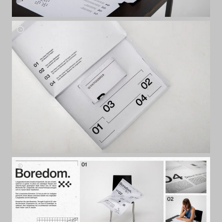
Boredom.
von
Elias
Hansbauer
Boredom.
von
Elias
Hansbauer
Board