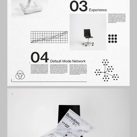
Boredom.
von
Elias
Hansbauer