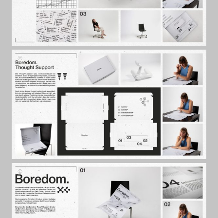
Boredom.
von
Elias
Hansbauer
Board
Boredom.
von
Elias
Hansbauer
Board