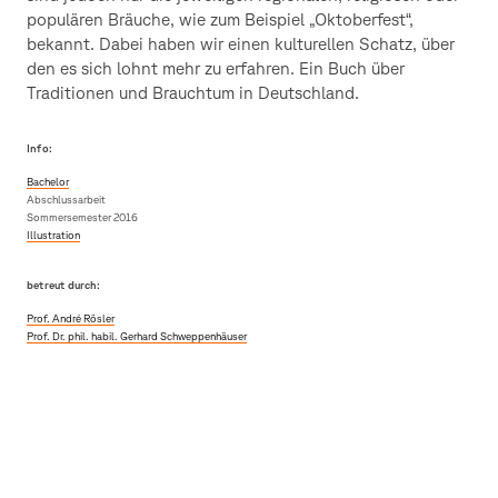
populären Bräuche, wie zum Beispiel „Oktoberfest“,
bekannt. Dabei haben wir einen kulturellen Schatz, über
den es sich lohnt mehr zu erfahren. Ein Buch über
Traditionen und Brauchtum in Deutschland.
Info:
Bachelor
Abschlussarbeit
Sommersemester 2016
Illustration
betreut durch:
Prof. André Rösler
Prof. Dr. phil. habil. Gerhard Schweppenhäuser