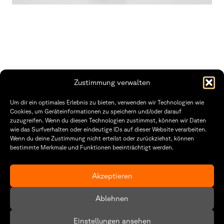
Zustimmung verwalten
Fakultät Gestaltung Würzburg
Um dir ein optimales Erlebnis zu bieten, verwenden wir Technologien wie
Cookies, um Geräteinformationen zu speichern und/oder darauf
Technische Hochschule
Öffnungszeiten Dekanat
zuzugreifen. Wenn du diesen Technologien zustimmst, können wir Daten
Würzburg-Schweinfurt
Montag – Freitag
wie das Surfverhalten oder eindeutige IDs auf dieser Website verarbeiten.
Sanderheinrichsleitenweg 20
8:30 – 12:00
Wenn du deine Zustimmung nicht erteilst oder zurückziehst, können
97074 Würzburg
Dienstag & Donnerstag
bestimmte Merkmale und Funktionen beeinträchtigt werden.
8:30 – 15:30
tel: +49 931 35 11 93 02
mail: dekanat.fg@thws.de
Raum: I.1.29
Akzeptieren
Kontakt
Datenschutz
Ablehnen
Cookie-Richtlinie (EU)
Einstellungen ansehen