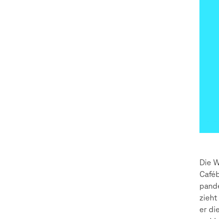
Die W
Caféb
pande
zieht
er di