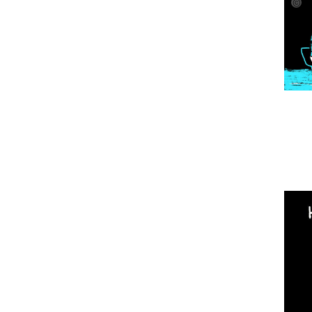
Alisa
Geiß