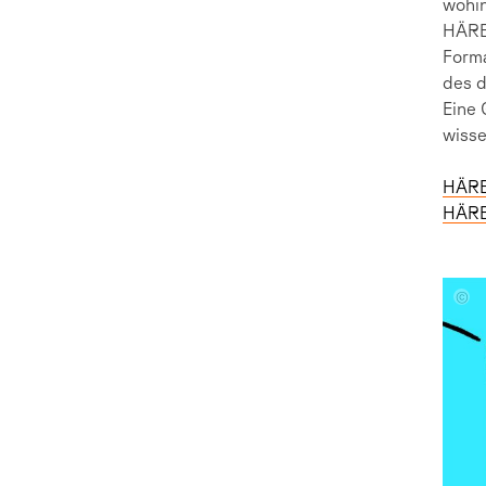
wohin
HÄRBÄ
Forma
des d
Eine 
wisse
HÄRB
HÄRB
Alisa
Geiß