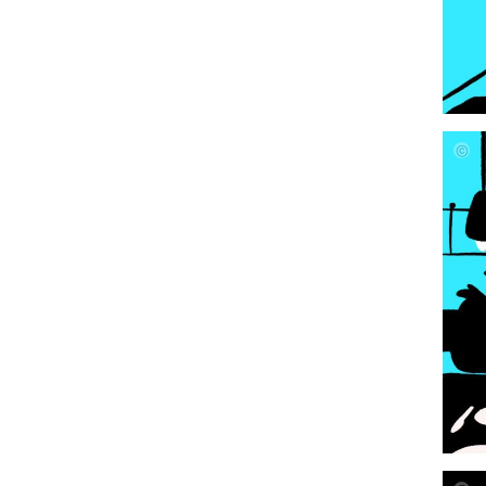
Alisa
Geiß