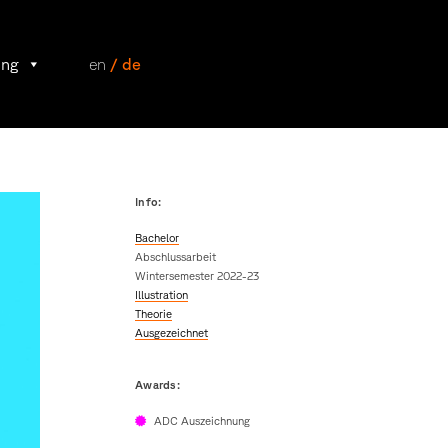
ung
en
/ de
Info:
Bachelor
Abschlussarbeit
Wintersemester 2022-23
Illustration
Theorie
Ausgezeichnet
Awards:
ADC Auszeichnung