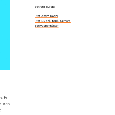
betreut durch:
Prof. André Rösler
Prof. Dr. phil. habil. Gerhard
Schweppenhäuser
. Er
odurch
d