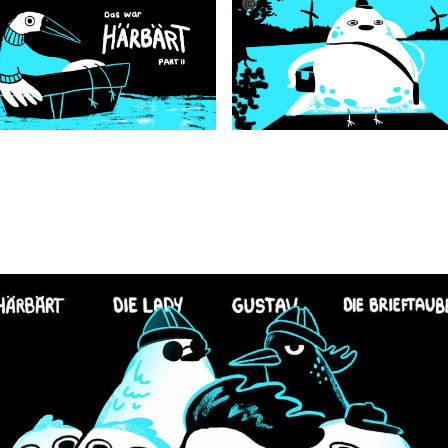
Alisa
Geiß