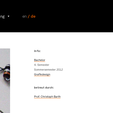
ung
en
/ de
Info:
Bachelor
4. Semester
Sommersemester 2012
Grafikdesign
betreut durch:
Prof. Christoph Barth