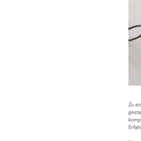
Zu ei
gesta
kompo
Erfah