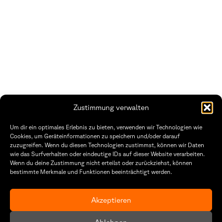
Zustimmung verwalten
Fakultät Gestaltung Würzburg
Um dir ein optimales Erlebnis zu bieten, verwenden wir Technologien wie
Cookies, um Geräteinformationen zu speichern und/oder darauf
Technische Hochschule
Öffnungszeiten Dekanat
zuzugreifen. Wenn du diesen Technologien zustimmst, können wir Daten
Würzburg-Schweinfurt
Montag – Freitag
wie das Surfverhalten oder eindeutige IDs auf dieser Website verarbeiten.
Sanderheinrichsleitenweg 20
8:30 – 12:00
Wenn du deine Zustimmung nicht erteilst oder zurückziehst, können
97074 Würzburg
Dienstag & Donnerstag
8:30 – 15:30
bestimmte Merkmale und Funktionen beeinträchtigt werden.
tel: +49 931 35 11 93 02
mail: dekanat.fg@thws.de
Raum: I.1.29
Akzeptieren
Kontakt
Datenschutz