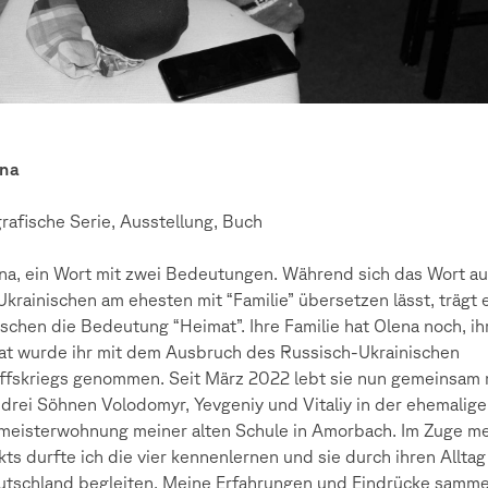
na
rafische Serie, Ausstellung, Buch
a, ein Wort mit zwei Bedeutungen. Während sich das Wort a
krainischen am ehesten mit “Familie” übersetzen lässt, trägt 
schen die Bedeutung “Heimat”. Ihre Familie hat Olena noch, ih
t wurde ihr mit dem Ausbruch des Russisch-Ukrainischen
ffskriegs genommen. Seit März 2022 lebt sie nun gemeinsam 
 drei Söhnen Volodomyr, Yevgeniy und Vitaliy in der ehemalig
eisterwohnung meiner alten Schule in Amorbach. Im Zuge m
kts durfte ich die vier kennenlernen und sie durch ihren Alltag
utschland begleiten. Meine Erfahrungen und Eindrücke samme