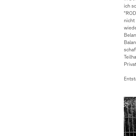
ich s
“RODY
nicht
wiede
Belan
Balan
schaf
Teilh
Priva
Entst
Julia
Gras