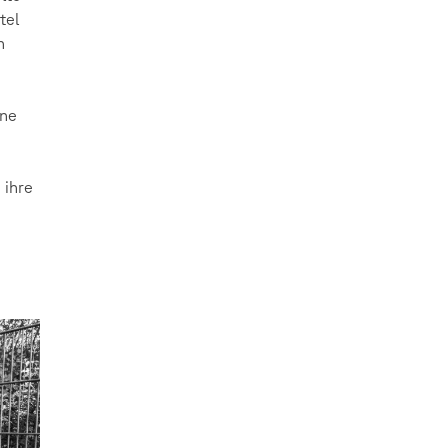
tel
n
ine
 ihre