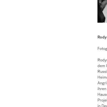
Rody
Fotog
Rodyn
dem U
Russi
Heima
Angri
ihren
Hausm
Proje
in De