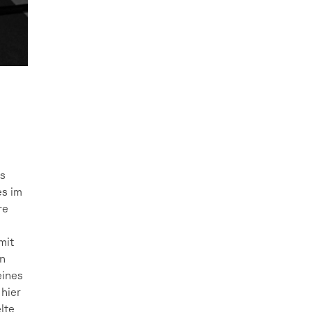
us
es im
re
mit
en
eines
 hier
lte