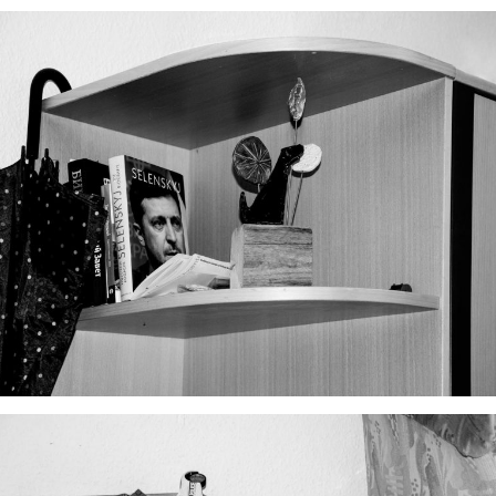
mann
mann