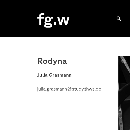
Skip
to
fg.w
content
Bachelor Kommunikationsdesign und Master Design & Information studieren
Rodyna
Julia
Gras
Julia Grasmann
julia.grasmann@study.thws.de