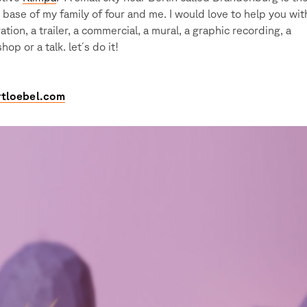
base of my family of four and me. I would love to help you wit
ration, a trailer, a commercial, a mural, a graphic recording, a
op or a talk. let´s do it!
rtloebel.com