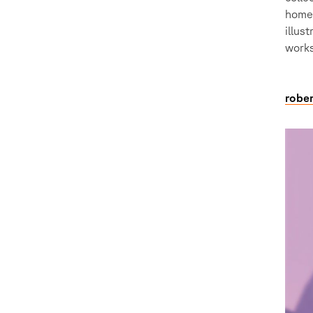
home 
illust
worksh
robe