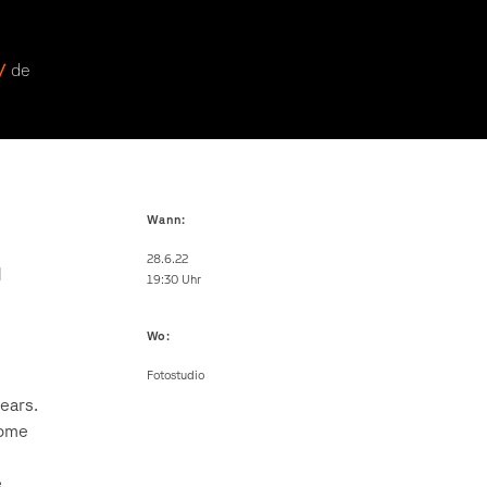
 /
de
Wann:
28.6.22
d
19:30 Uhr
Wo:
Fotostudio
ears.
some
e