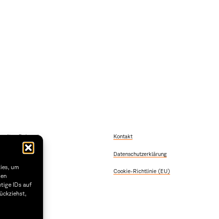
szeiten Dekanat
Kontakt
 Freitag
Datenschutzerklärung
2:00
 & Donnerstag
kies, um
Cookie-Richtlinie (EU)
5:30
sen
tige IDs auf
1.29
ückziehst,