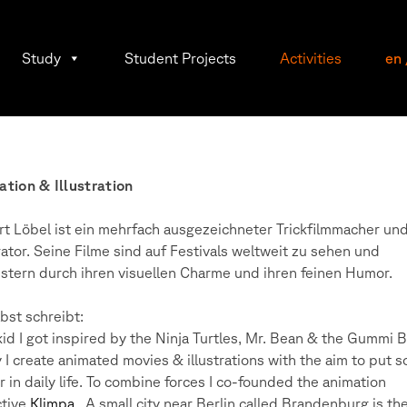
Study
Student Projects
Activities
en
tion & Illustration
t Löbel ist ein mehrfach ausgezeichneter Trickfilmmacher un
trator. Seine Filme sind auf Festivals weltweit zu sehen und
stern durch ihren visuellen Charme und ihren feinen Humor.
lbst schreibt:
kid I got inspired by the Ninja Turtles, Mr. Bean & the Gummi B
 I create animated movies & illustrations with the aim to put 
 in daily life. To combine forces
I co-founded the animation
ctive
Klimpa
.
A small city near Berlin called Brandenburg is th