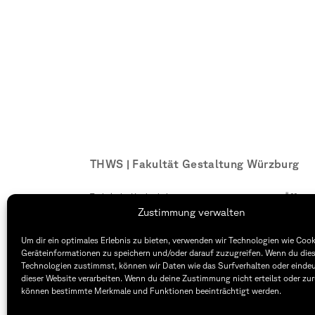
THWS | Fakultät Gestaltung Würzburg
Technische Hochschule
Öffnung
Würzburg-Schweinfurt
Montag –
Zustimmung verwalten
Sanderheinrichsleitenweg 20
8:30 – 1
97074 Würzburg
Dienstag
Um dir ein optimales Erlebnis zu bieten, verwenden wir Technologien wie Coo
8:30 – 1
Geräteinformationen zu speichern und/oder darauf zuzugreifen. Wenn du die
tel: +49 931 35 11 93 02
Technologien zustimmst, können wir Daten wie das Surfverhalten oder eindeu
mail: dekanat.fg@thws.de
Raum: I.
dieser Website verarbeiten. Wenn du deine Zustimmung nicht erteilst oder zur
können bestimmte Merkmale und Funktionen beeinträchtigt werden.