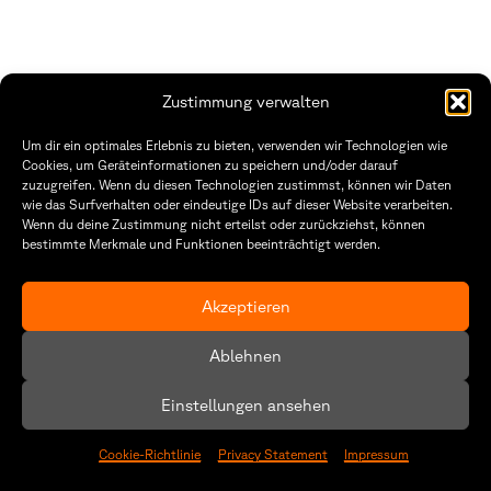
Zustimmung verwalten
THWS | Fakultät Gestaltung Würzburg
Um dir ein optimales Erlebnis zu bieten, verwenden wir Technologien wie
Technische Hochschule
Öffnungszeiten Dekanat
Cookies, um Geräteinformationen zu speichern und/oder darauf
Würzburg-Schweinfurt
Montag – Freitag
zuzugreifen. Wenn du diesen Technologien zustimmst, können wir Daten
Sanderheinrichsleitenweg 20
8:30 – 12:00
wie das Surfverhalten oder eindeutige IDs auf dieser Website verarbeiten.
97074 Würzburg
Dienstag & Donnerstag
Wenn du deine Zustimmung nicht erteilst oder zurückziehst, können
8:30 – 15:30
bestimmte Merkmale und Funktionen beeinträchtigt werden.
tel: +49 931 35 11 93 02
mail: dekanat.fg@thws.de
Raum: I.1.29
Kontakt
Akzeptieren
Datenschutzerklärung
Ablehnen
Cookie-Richtlinie (EU)
Einstellungen ansehen
Cookie-Richtlinie
Privacy Statement
Impressum