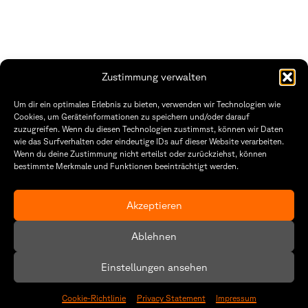
Zustimmung verwalten
THWS | Fakultät Gestaltung Würzburg
Um dir ein optimales Erlebnis zu bieten, verwenden wir Technologien wie
Technische Hochschule
Öffnungszeiten Dekanat
Cookies, um Geräteinformationen zu speichern und/oder darauf
Würzburg-Schweinfurt
Montag – Freitag
zuzugreifen. Wenn du diesen Technologien zustimmst, können wir Daten
Sanderheinrichsleitenweg 20
8:30 – 12:00
wie das Surfverhalten oder eindeutige IDs auf dieser Website verarbeiten.
97074 Würzburg
Dienstag & Donnerstag
Wenn du deine Zustimmung nicht erteilst oder zurückziehst, können
8:30 – 15:30
bestimmte Merkmale und Funktionen beeinträchtigt werden.
tel: +49 931 35 11 93 02
mail: dekanat.fg@thws.de
Raum: I.1.29
Kontakt
Akzeptieren
Datenschutzerklärung
Ablehnen
Cookie-Richtlinie (EU)
Einstellungen ansehen
Cookie-Richtlinie
Privacy Statement
Impressum