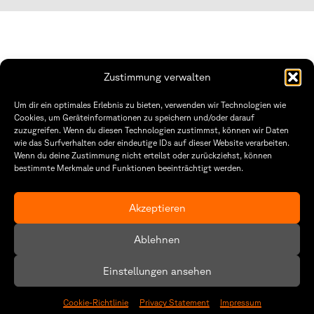
Zustimmung verwalten
THWS | Fakultät Gestaltung Würzburg
Um dir ein optimales Erlebnis zu bieten, verwenden wir Technologien wie
Technische Hochschule
Öffnungszeiten Dekanat
Cookies, um Geräteinformationen zu speichern und/oder darauf
Würzburg-Schweinfurt
Montag – Freitag
zuzugreifen. Wenn du diesen Technologien zustimmst, können wir Daten
Sanderheinrichsleitenweg 20
8:30 – 12:00
wie das Surfverhalten oder eindeutige IDs auf dieser Website verarbeiten.
97074 Würzburg
Dienstag & Donnerstag
Wenn du deine Zustimmung nicht erteilst oder zurückziehst, können
8:30 – 15:30
bestimmte Merkmale und Funktionen beeinträchtigt werden.
tel: +49 931 35 11 93 02
mail: dekanat.fg@thws.de
Raum: I.1.29
Kontakt
Akzeptieren
Datenschutzerklärung
Ablehnen
Cookie-Richtlinie (EU)
Einstellungen ansehen
Cookie-Richtlinie
Privacy Statement
Impressum