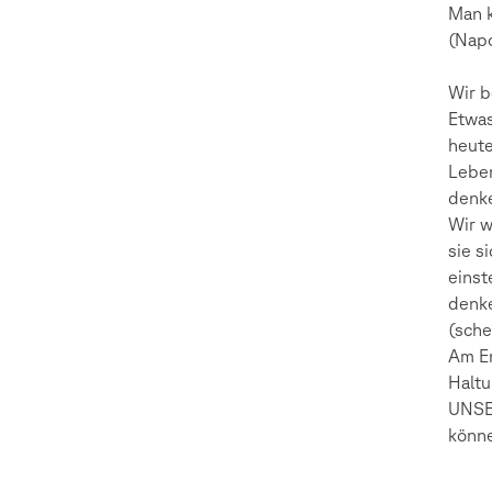
Man k
(Nap
Wir b
Etwas
heute
Leben
denk
Wir w
sie s
einst
denke
(sche
Am En
Haltu
UNSER
könne