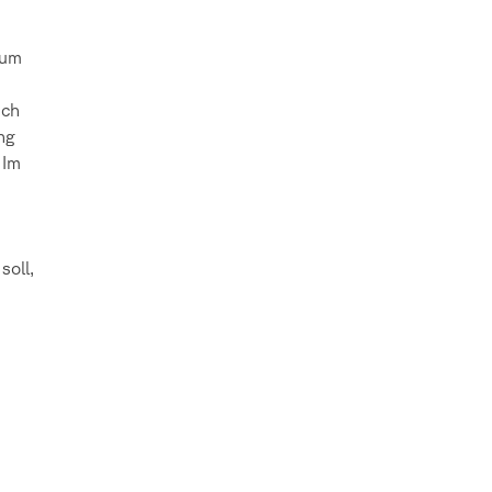
zum
uch
ng
 Im
soll,