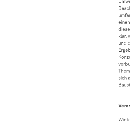
Umwel
Besch
umfas
einen
diese
klar,
und d
Ergeb
Konze
verbu
Thema
sich 
Baust
Vera
Wint