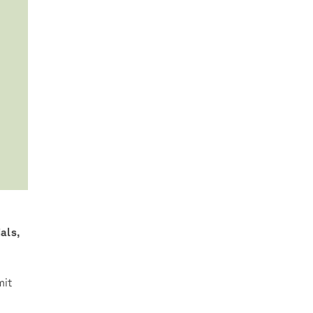
als,
mit