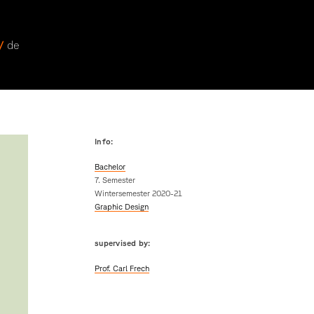
 /
de
Info:
Bachelor
7. Semester
Wintersemester 2020-21
Graphic Design
supervised by:
Prof. Carl Frech