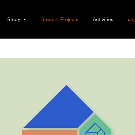
Study
Student Projects
Activities
en
sten