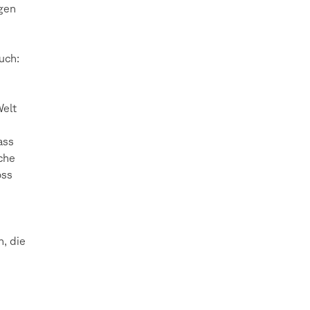
agen
uch:
Welt
ass
iche
oss
n, die