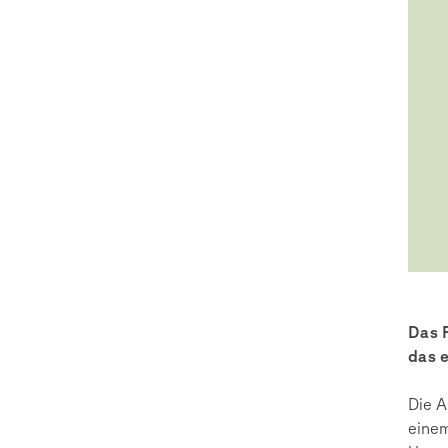
Das 
das 
Die A
einem