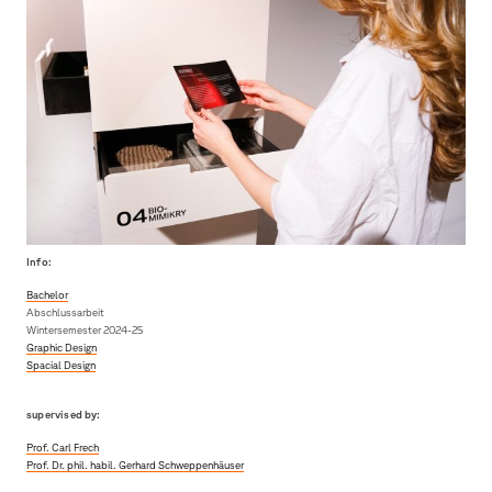
Johanna
Maria
Zipper
Info:
Bachelor
Abschlussarbeit
Wintersemester 2024-25
Graphic Design
Spacial Design
supervised by:
Prof. Carl Frech
Prof. Dr. phil. habil. Gerhard Schweppenhäuser