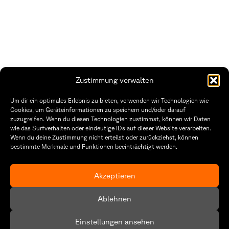
Zustimmung verwalten
THWS | Fakultät Gestaltung Würzburg
Um dir ein optimales Erlebnis zu bieten, verwenden wir Technologien wie
Technische Hochschule
Öffnungszeiten Dekanat
Cookies, um Geräteinformationen zu speichern und/oder darauf
Würzburg-Schweinfurt
Montag – Freitag
zuzugreifen. Wenn du diesen Technologien zustimmst, können wir Daten
Sanderheinrichsleitenweg 20
8:30 – 12:00
wie das Surfverhalten oder eindeutige IDs auf dieser Website verarbeiten.
97074 Würzburg
Dienstag & Donnerstag
Wenn du deine Zustimmung nicht erteilst oder zurückziehst, können
8:30 – 15:30
bestimmte Merkmale und Funktionen beeinträchtigt werden.
tel: +49 931 35 11 93 02
mail: dekanat.fg@thws.de
Raum: I.1.29
Kontakt
Akzeptieren
Datenschutzerklärung
Ablehnen
Cookie-Richtlinie (EU)
Einstellungen ansehen