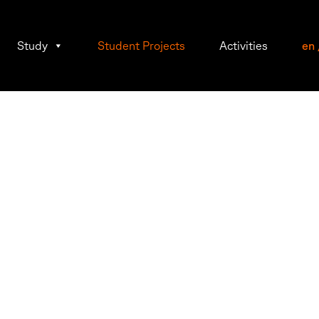
Study
Student Projects
Activities
en