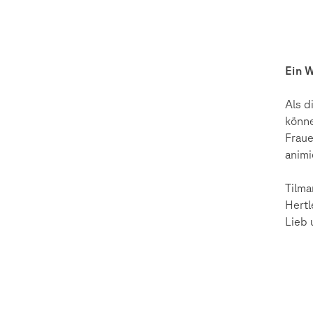
Ein 
Als d
könne
Fraue
animi
Tilma
Hertl
Lieb 