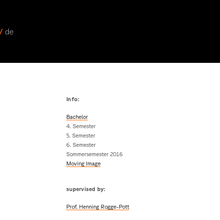
 /
de
Info:
Bachelor
4. Semester
5. Semester
6. Semester
Sommersemester 2016
Moving Image
supervised by:
Prof. Henning Rogge-Pott