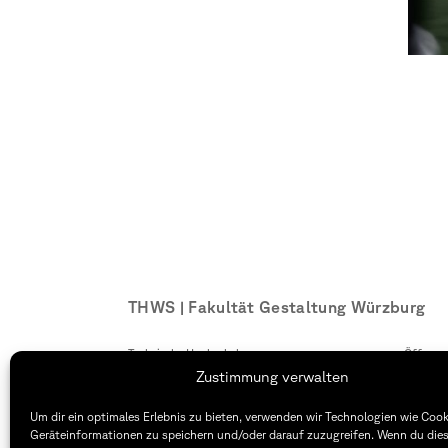
THWS | Fakultät Gestaltung Würzburg
Technische Hochschule
Öffnung
Würzburg-Schweinfurt
Montag –
Zustimmung verwalten
Sanderheinrichsleitenweg 20
8:30 – 1
97074 Würzburg
Dienstag
Um dir ein optimales Erlebnis zu bieten, verwenden wir Technologien wie Coo
8:30 – 1
Geräteinformationen zu speichern und/oder darauf zuzugreifen. Wenn du die
tel: +49 931 35 11 93 02