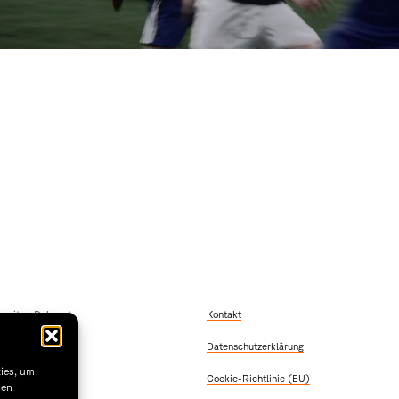
szeiten Dekanat
Kontakt
 Freitag
Datenschutzerklärung
2:00
 & Donnerstag
kies, um
Cookie-Richtlinie (EU)
5:30
sen