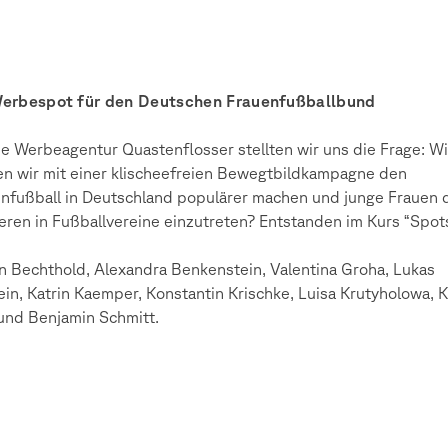
Werbespot für den Deutschen Frauenfußballbund
ie Werbeagentur Quastenflosser stellten wir uns die Frage: W
n wir mit einer klischeefreien Bewegtbildkampagne den
nfußball in Deutschland populärer machen und junge Frauen 
eren in Fußballvereine einzutreten? Entstanden im Kurs “Spots
n Bechthold, Alexandra Benkenstein, Valentina Groha, Lukas
ein, Katrin Kaemper, Konstantin Krischke, Luisa Krutyholowa, K
und Benjamin Schmitt.