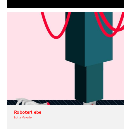
Moving Image
Roboterliebe
Lotta Mayerle
Moving Image