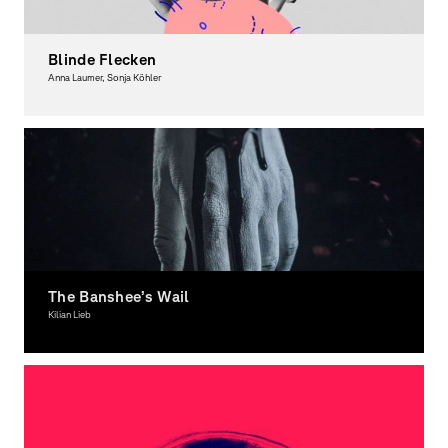
Blinde Flecken
Anna Laumer, Sonja Köhler
Moving Image
The Banshee’s Wail
Kilian Lieb
Moving Image