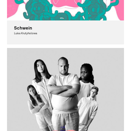
Schwein
Luisa Krutyholowa
Moving Image