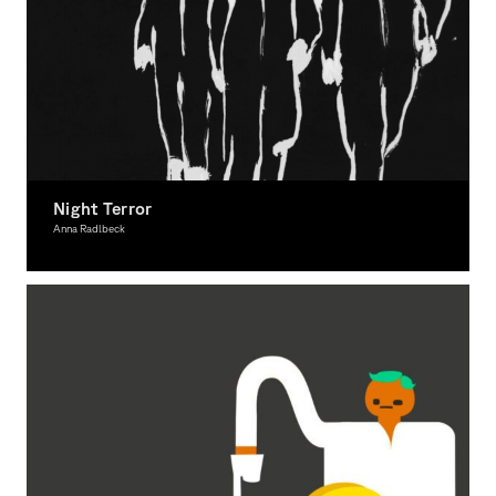
Night Terror
Anna Radlbeck
Moving Image, Award-winning