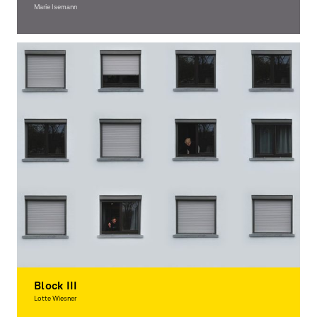
Marie Isemann
Moving Image, Award-winning
Block III
Lotte Wiesner