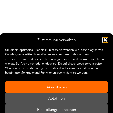
Zustimmung verwalten
THWS | Fakultät Gestaltung Würzburg
Um dir ein optimales Erlebnis zu bieten, verwenden wir Technologien wie
Technische Hochschule
Öffnungszeiten Dekanat
Cookies, um Geräteinformationen zu speichern und/oder darauf
Würzburg-Schweinfurt
Montag – Freitag
zuzugreifen. Wenn du diesen Technologien zustimmst, können wir Daten
Sanderheinrichsleitenweg 20
8:30 – 12:00
wie das Surfverhalten oder eindeutige IDs auf dieser Website verarbeiten.
97074 Würzburg
Dienstag & Donnerstag
Wenn du deine Zustimmung nicht erteilst oder zurückziehst, können
8:30 – 15:30
bestimmte Merkmale und Funktionen beeinträchtigt werden.
tel: +49 931 35 11 93 02
mail: dekanat.fg@thws.de
Raum: I.1.29
Kontakt
Akzeptieren
Datenschutzerklärung
Ablehnen
Cookie-Richtlinie (EU)
Einstellungen ansehen