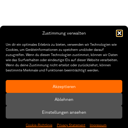
Zustimmung verwalten
THWS | Fakultät Gestaltung Würzburg
Um dir ein optimales Erlebnis zu bieten, verwenden wir Technologien wie
Technische Hochschule
Öffnungszeiten Dekanat
Cookies, um Geräteinformationen zu speichern und/oder darauf
Würzburg-Schweinfurt
Montag – Freitag
zuzugreifen. Wenn du diesen Technologien zustimmst, können wir Daten
Sanderheinrichsleitenweg 20
8:30 – 12:00
wie das Surfverhalten oder eindeutige IDs auf dieser Website verarbeiten.
97074 Würzburg
Dienstag & Donnerstag
Wenn du deine Zustimmung nicht erteilst oder zurückziehst, können
8:30 – 15:30
bestimmte Merkmale und Funktionen beeinträchtigt werden.
tel: +49 931 35 11 93 02
mail: dekanat.fg@thws.de
Raum: I.1.29
Kontakt
Akzeptieren
Datenschutzerklärung
Ablehnen
Cookie-Richtlinie (EU)
Einstellungen ansehen
Cookie-Richtlinie
Privacy Statement
Impressum