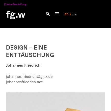
Skip
Keine Beschriftung
to
fg.w
content
en /
de
Bachelor Kommunikationsdesign und Master Design & Information studieren
DESIGN – EINE
ENTTÄUSCHUNG
Johannes Friedrich
johannes.friedrich@gmx.de
johannesfriedrich.net