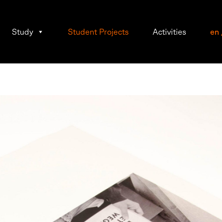
Study
Student Projects
Activities
en
r