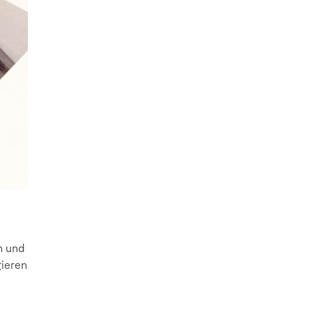
n und
gieren