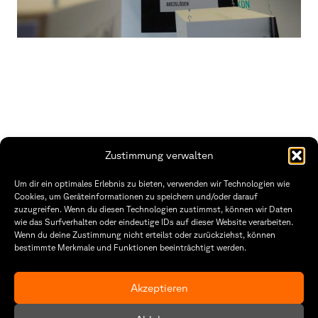
Zustimmung verwalten
THWS | Fakultät Gestaltung Würzburg
Um dir ein optimales Erlebnis zu bieten, verwenden wir Technologien wie
Technische Hochschule
Öffnungszeiten Dekanat
Cookies, um Geräteinformationen zu speichern und/oder darauf
Würzburg-Schweinfurt
Montag – Freitag
zuzugreifen. Wenn du diesen Technologien zustimmst, können wir Daten
Sanderheinrichsleitenweg 20
8:30 – 12:00
wie das Surfverhalten oder eindeutige IDs auf dieser Website verarbeiten.
97074 Würzburg
Dienstag & Donnerstag
Wenn du deine Zustimmung nicht erteilst oder zurückziehst, können
8:30 – 15:30
bestimmte Merkmale und Funktionen beeinträchtigt werden.
tel: +49 931 35 11 93 02
mail: dekanat.fg@thws.de
Raum: I.1.29
Kontakt
Akzeptieren
Datenschutzerklärung