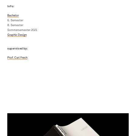
Info:
Bachelor
6. Semester
8. Semester
Sommersemester 2021
Graphic Design
supervised by:
Prof. Carl Frech