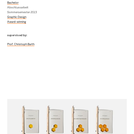
Bachelor
Abschlussarbeit
Sommersemester 2013
Graphic Design
Award-winning
supervised by:
Prof. Christoph Barth