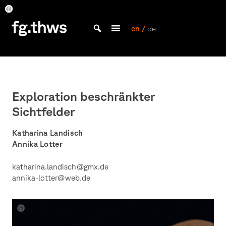
Skip
to
ebs
ebs
ebs
ebs
ebs
ebs
ebs
ebs
ebs
ebs
content
en /
de
Bachelor Kommunikationsdesign und Master Design & Information studieren
THWS
|
Fakultät
Gestaltung
Exploration beschränkter
Würzburg
Sichtfelder
Katharina Landisch
Annika Lotter
katharina.landisch@gmx.de
annika-lotter@web.de
ebs