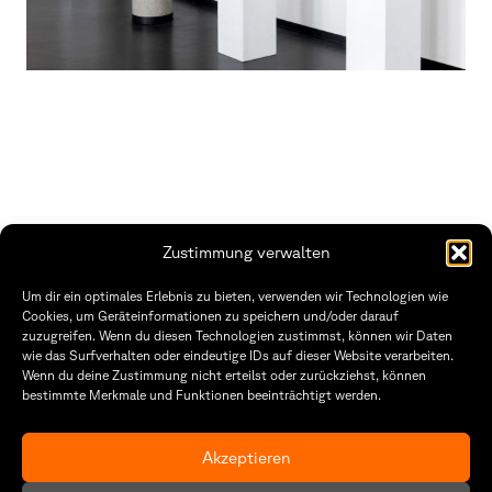
Zustimmung verwalten
THWS | Fakultät Gestaltung Würzburg
Um dir ein optimales Erlebnis zu bieten, verwenden wir Technologien wie
Technische Hochschule
Öffnungszeiten Dekanat
Cookies, um Geräteinformationen zu speichern und/oder darauf
Würzburg-Schweinfurt
Montag – Freitag
zuzugreifen. Wenn du diesen Technologien zustimmst, können wir Daten
Sanderheinrichsleitenweg 20
8:30 – 12:00
wie das Surfverhalten oder eindeutige IDs auf dieser Website verarbeiten.
97074 Würzburg
Dienstag & Donnerstag
Wenn du deine Zustimmung nicht erteilst oder zurückziehst, können
8:30 – 15:30
bestimmte Merkmale und Funktionen beeinträchtigt werden.
tel: +49 931 35 11 93 02
mail: dekanat.fg@thws.de
Raum: I.1.29
Kontakt
Akzeptieren
Datenschutzerklärung