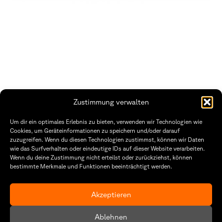
Zustimmung verwalten
THWS | Fakultät Gestaltung Würzburg
Um dir ein optimales Erlebnis zu bieten, verwenden wir Technologien wie
Technische Hochschule
Öffnungszeiten Dekanat
Cookies, um Geräteinformationen zu speichern und/oder darauf
Würzburg-Schweinfurt
Montag – Freitag
zuzugreifen. Wenn du diesen Technologien zustimmst, können wir Daten
Sanderheinrichsleitenweg 20
8:30 – 12:00
wie das Surfverhalten oder eindeutige IDs auf dieser Website verarbeiten.
97074 Würzburg
Dienstag & Donnerstag
Wenn du deine Zustimmung nicht erteilst oder zurückziehst, können
8:30 – 15:30
bestimmte Merkmale und Funktionen beeinträchtigt werden.
tel: +49 931 35 11 93 02
mail: dekanat.fg@thws.de
Raum: I.1.29
Kontakt
Akzeptieren
Datenschutzerklärung
Ablehnen
Cookie-Richtlinie (EU)