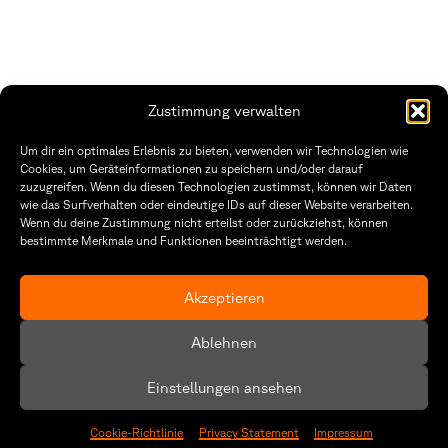
Zustimmung verwalten
THWS | Fakultät Gestaltung Würzburg
Um dir ein optimales Erlebnis zu bieten, verwenden wir Technologien wie
Technische Hochschule
Öffnungszeiten Dekanat
Cookies, um Geräteinformationen zu speichern und/oder darauf
Würzburg-Schweinfurt
Montag – Freitag
zuzugreifen. Wenn du diesen Technologien zustimmst, können wir Daten
Sanderheinrichsleitenweg 20
8:30 – 12:00
wie das Surfverhalten oder eindeutige IDs auf dieser Website verarbeiten.
97074 Würzburg
Dienstag & Donnerstag
Wenn du deine Zustimmung nicht erteilst oder zurückziehst, können
8:30 – 15:30
bestimmte Merkmale und Funktionen beeinträchtigt werden.
tel: +49 931 35 11 93 02
mail: dekanat.fg@thws.de
Raum: I.1.29
Kontakt
Akzeptieren
Datenschutzerklärung
Ablehnen
Cookie-Richtlinie (EU)
Einstellungen ansehen
Cookie-Richtlinie
Privacy Statement
Impressum