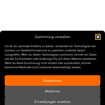
Zustimmung verwalten
THWS | Fakultät Gestaltung Würzburg
Um dir ein optimales Erlebnis zu bieten, verwenden wir Technologien wie
Technische Hochschule
Öffnungszeiten Dekanat
Cookies, um Geräteinformationen zu speichern und/oder darauf
Würzburg-Schweinfurt
Montag – Freitag
zuzugreifen. Wenn du diesen Technologien zustimmst, können wir Daten
Sanderheinrichsleitenweg 20
8:30 – 12:00
wie das Surfverhalten oder eindeutige IDs auf dieser Website verarbeiten.
97074 Würzburg
Dienstag & Donnerstag
Wenn du deine Zustimmung nicht erteilst oder zurückziehst, können
8:30 – 15:30
bestimmte Merkmale und Funktionen beeinträchtigt werden.
tel: +49 931 35 11 93 02
mail: dekanat.fg@thws.de
Raum: I.1.29
Kontakt
Akzeptieren
Datenschutzerklärung
Ablehnen
Cookie-Richtlinie (EU)
Einstellungen ansehen