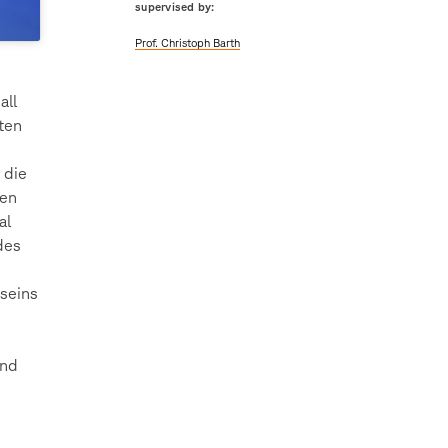
supervised by:
Prof. Christoph Barth
all
ten
 die
den
al
des
seins
und