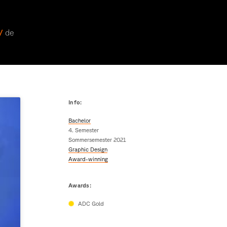
 /
de
Info:
Bachelor
4. Semester
Sommersemester 2021
Graphic Design
Award-winning
Awards:
ADC Gold