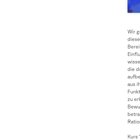
Wir g
diese
Berei
Einfl
wisse
die d
aufbe
aus i
Funkt
zu er
Bewus
betr
Ratio
Kurs 