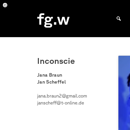
Skip
to
inc
inc
inc
inc
inc
inc
inc
inc
inc
inc
inc
inc
inc
inc
inc
fg.w
content
Bachelor Kommunikationsdesign und Master Design & Information studieren
Inconscie
Jana Braun
Jan Scheffel
jana.braun2@gmail.com
janscheff@t-online.de