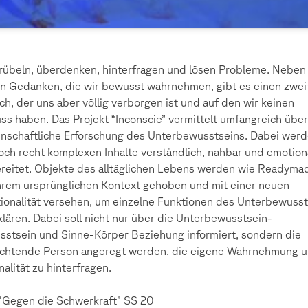
rübeln, überdenken, hinterfragen und lösen Probleme. Neben 
n Gedanken, die wir bewusst wahrnehmen, gibt es einen zwei
ch, der uns aber völlig verborgen ist und auf den wir keinen
uss haben. Das Projekt “Inconscie” vermittelt umfangreich über
nschaftliche Erforschung des Unterbewusstseins. Dabei wer
och recht komplexen Inhalte verständlich, nahbar und emotion
reitet. Objekte des alltäglichen Lebens werden wie Readyma
hrem ursprünglichen Kontext gehoben und mit einer neuen
ionalität versehen, um einzelne Funktionen des Unterbewusst
klären. Dabei soll nicht nur über die Unterbewusstsein-
stsein und Sinne-Körper Beziehung informiert, sondern die
achtende Person angeregt werden, die eigene Wahrnehmung 
nalität zu hinterfragen.
“Gegen die Schwerkraft” SS 20