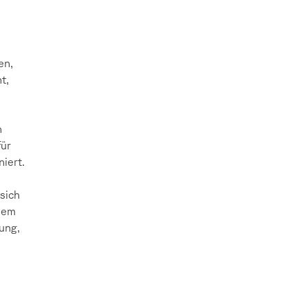
en,
t,
n
für
niert.
sich
dem
rung,