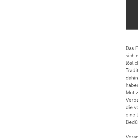
Das P
sich 
lösli
Tradi
dahin
haben
Mut z
Verpa
die v
eine 
Bedür
Vera