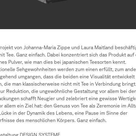
rojekt von Johanna-Maria Zippe und Laura Maitland beschäfti
mit Tee. Ganz einfach. Dabei konzentriert sich das Produkt auf 
ches Pulver, wie man dies bei japanischen Teesorten kennt.
tionelle Sehgewohnheiten werden zum einen erfüllt, zum and
gehend umgangen, dass die beiden eine Visualität entwickelt
, die man klassischerweise nicht mit Tee in Verbindung bringt
ur Reduktion, die ungewöhnliche Gestaltung vor allem bei de
ckungen schafft Neugier und zelebriert eine gewisse Wertigke
or allem ein Ziel hat: den Genuss von Tee als Zeremonie im Allt
Lücke in der Dynamik des Lebens, eine Pause im Sinne der
fnisse des menschlichen Körpers. Ganz einfach.
nstaltung DESIGN.SYSTEME