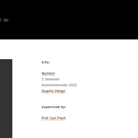
 /
de
Info:
Bachelor
3. Semester
Sommersemester 2022
Graphic Design
supervised by:
Prof. Carl Frech