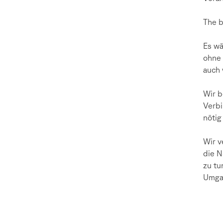
The b
Es wä
ohne 
auch 
Wir b
Verbi
nötig
Wir v
die N
zu tu
Umgan