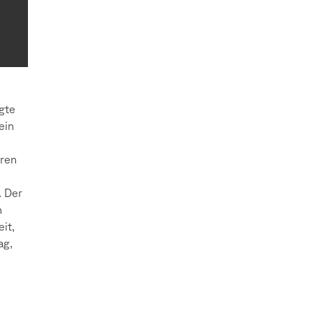
gte
ein
eren
. Der
n
it,
ag,