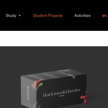
Study
Student Projects
Activities
en
na-
r,
and