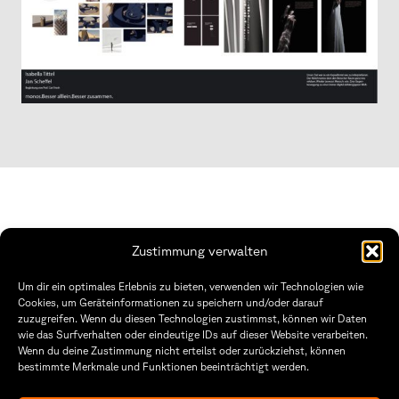
Zustimmung verwalten
THWS | Fakultät Gestaltung Würzburg
Um dir ein optimales Erlebnis zu bieten, verwenden wir Technologien wie
Technische Hochschule
Öffnungszeiten Dekanat
Cookies, um Geräteinformationen zu speichern und/oder darauf
Würzburg-Schweinfurt
Montag – Freitag
zuzugreifen. Wenn du diesen Technologien zustimmst, können wir Daten
Sanderheinrichsleitenweg 20
8:30 – 12:00
wie das Surfverhalten oder eindeutige IDs auf dieser Website verarbeiten.
97074 Würzburg
Dienstag & Donnerstag
Wenn du deine Zustimmung nicht erteilst oder zurückziehst, können
8:30 – 15:30
bestimmte Merkmale und Funktionen beeinträchtigt werden.
tel: +49 931 35 11 93 02
mail: dekanat.fg@thws.de
Raum: I.1.29