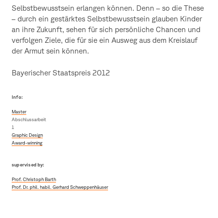
Selbstbewusstsein erlangen können. Denn – so die These
– durch ein gestärktes Selbstbewusstsein glauben Kinder
an ihre Zukunft, sehen für sich persönliche Chancen und
verfolgen Ziele, die für sie ein Ausweg aus dem Kreislauf
der Armut sein können.
Bayerischer Staatspreis 2012
Info:
Master
Abschlussarbeit
1
Graphic Design
Award-winning
supervised by:
Prof. Christoph Barth
Prof. Dr. phil. habil. Gerhard Schweppenhäuser