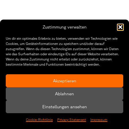
Zustimmung verwalten
THWS | Fakultät Gestaltung Würzburg
Um dir ein optimales Erlebnis zu bieten, verwenden wir Technologien wie
Technische Hochschule
Öffnungszeiten Dekanat
Cookies, um Geräteinformationen zu speichern und/oder darauf
Würzburg-Schweinfurt
Montag – Freitag
zuzugreifen. Wenn du diesen Technologien zustimmst, können wir Daten
Sanderheinrichsleitenweg 20
8:30 – 12:00
wie das Surfverhalten oder eindeutige IDs auf dieser Website verarbeiten.
97074 Würzburg
Dienstag & Donnerstag
Wenn du deine Zustimmung nicht erteilst oder zurückziehst, können
8:30 – 15:30
bestimmte Merkmale und Funktionen beeinträchtigt werden.
tel: +49 931 35 11 93 02
mail: dekanat.fg@thws.de
Raum: I.1.29
Kontakt
Akzeptieren
Datenschutzerklärung
Ablehnen
Cookie-Richtlinie (EU)
Einstellungen ansehen
Cookie-Richtlinie
Privacy Statement
Impressum