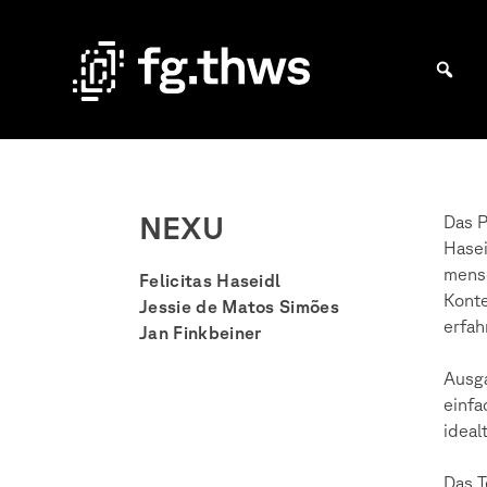
Skip
to
content
Bachelor Kommunikationsdesign und Master Design & Information studieren
THWS
|
Fakultät
NEXU
Das P
Gestaltung
Hasei
Würzburg
mensc
Felicitas Haseidl
Konte
Jessie de Matos Simões
erfah
Jan Finkbeiner
Ausga
einfa
ideal
Das T