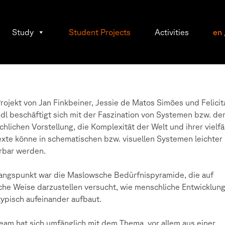
Study
Student Projects
Activities
en
rojekt von Jan Finkbeiner, Jessie de Matos Simões und Felicit
dl beschäftigt sich mit der Faszination von Systemen bzw. de
hlichen Vorstellung, die Komplexität der Welt und ihrer vielfä
xte könne in schematischen bzw. visuellen Systemen leichter
rbar werden.
ngspunkt war die Maslowsche Bedürfnispyramide, die auf
che Weise darzustellen versucht, wie menschliche Entwicklun
typisch aufeinander aufbaut.
eam hat sich umfänglich mit dem Thema, vor allem aus einer