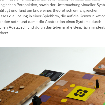
logischen Perspektive, sowie der Untersuchung visueller Sys
äftigt und fand am Ende eines theoretisch umfangreichen
sses die Lösung in einer Spielform, die auf die Kommunikatio
enden setzt und damit die Abstraktion eines Systems durch
ichen Austausch und durch das lebensnahe Gespräch mindes
chert.
iner,
es,
tas
dl