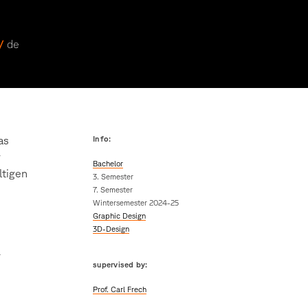
 /
de
as
Info:
r
Bachelor
ltigen
3. Semester
7. Semester
Wintersemester 2024-25
Graphic Design
3D-Design
g
supervised by:
Prof. Carl Frech