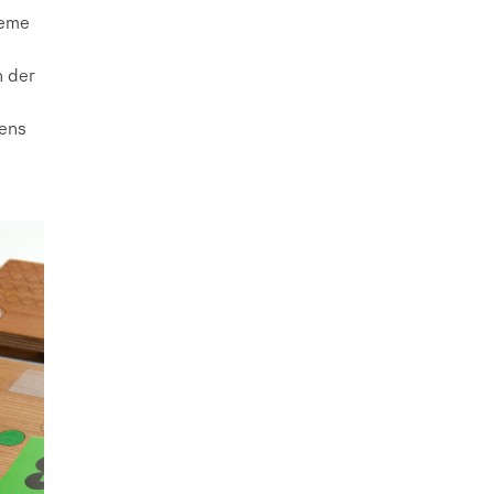
teme
n der
tens