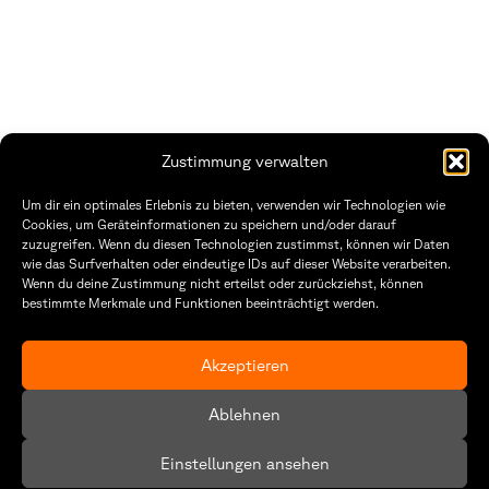
Zustimmung verwalten
THWS | Fakultät Gestaltung Würzburg
Um dir ein optimales Erlebnis zu bieten, verwenden wir Technologien wie
Technische Hochschule
Öffnungszeiten Dekanat
Cookies, um Geräteinformationen zu speichern und/oder darauf
Würzburg-Schweinfurt
Montag – Freitag
zuzugreifen. Wenn du diesen Technologien zustimmst, können wir Daten
Sanderheinrichsleitenweg 20
8:30 – 12:00
wie das Surfverhalten oder eindeutige IDs auf dieser Website verarbeiten.
97074 Würzburg
Dienstag & Donnerstag
Wenn du deine Zustimmung nicht erteilst oder zurückziehst, können
8:30 – 15:30
bestimmte Merkmale und Funktionen beeinträchtigt werden.
tel: +49 931 35 11 93 02
mail: dekanat.fg@thws.de
Raum: I.1.29
Kontakt
Akzeptieren
Datenschutzerklärung
Ablehnen
Cookie-Richtlinie (EU)
Einstellungen ansehen