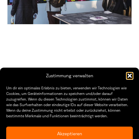
Zustimmung verwalten
THWS | Fakultät Gestaltung Würzburg
Um dir ein optimales Erlebnis zu bieten, verwenden wir Technologien wie
Technische Hochschule
Öffnungszeiten Dekanat
Cookies, um Geräteinformationen zu speichern und/oder darauf
Würzburg-Schweinfurt
Montag – Freitag
zuzugreifen. Wenn du diesen Technologien zustimmst, können wir Daten
Sanderheinrichsleitenweg 20
8:30 – 12:00
wie das Surfverhalten oder eindeutige IDs auf dieser Website verarbeiten.
97074 Würzburg
Dienstag & Donnerstag
Wenn du deine Zustimmung nicht erteilst oder zurückziehst, können
8:30 – 15:30
bestimmte Merkmale und Funktionen beeinträchtigt werden.
tel: +49 931 35 11 93 02
mail: dekanat.fg@thws.de
Raum: I.1.29
Kontakt
Akzeptieren