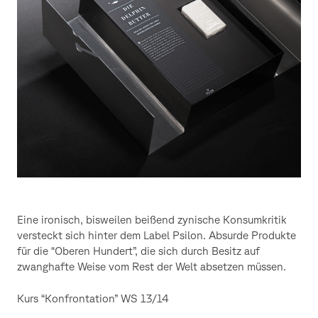
Eine ironisch, bisweilen beißend zynische Konsumkritik
versteckt sich hinter dem Label Psilon. Absurde Produkte
für die “Oberen Hundert”, die sich durch Besitz auf
zwanghafte Weise vom Rest der Welt absetzen müssen.
Kurs “Konfrontation” WS 13/14