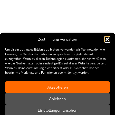
Zustimmung verwalten
THWS | Fakultät Gestaltung Würzburg
Um dir ein optimales Erlebnis zu bieten, verwenden wir Technologien wie
Technische Hochschule
Öffnungszeiten Dekanat
Cookies, um Geräteinformationen zu speichern und/oder darauf
Würzburg-Schweinfurt
Montag – Freitag
zuzugreifen. Wenn du diesen Technologien zustimmst, können wir Daten
Sanderheinrichsleitenweg 20
8:30 – 12:00
wie das Surfverhalten oder eindeutige IDs auf dieser Website verarbeiten.
97074 Würzburg
Dienstag & Donnerstag
Wenn du deine Zustimmung nicht erteilst oder zurückziehst, können
8:30 – 15:30
bestimmte Merkmale und Funktionen beeinträchtigt werden.
tel: +49 931 35 11 93 02
mail: dekanat.fg@thws.de
Raum: I.1.29
Kontakt
Akzeptieren
Datenschutzerklärung
Ablehnen
Cookie-Richtlinie (EU)
Einstellungen ansehen