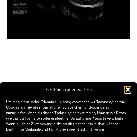
Zustimmung verwalten
THWS | Fakultät Gestaltung Würzburg
Um dir ein optimales Erlebnis zu bieten, verwenden wir Technologien wie
Technische Hochschule
Öffnungszeiten Dekanat
Cookies, um Geräteinformationen zu speichern und/oder darauf
Würzburg-Schweinfurt
Montag – Freitag
zuzugreifen. Wenn du diesen Technologien zustimmst, können wir Daten
Sanderheinrichsleitenweg 20
8:30 – 12:00
wie das Surfverhalten oder eindeutige IDs auf dieser Website verarbeiten.
97074 Würzburg
Dienstag & Donnerstag
Wenn du deine Zustimmung nicht erteilst oder zurückziehst, können
8:30 – 15:30
bestimmte Merkmale und Funktionen beeinträchtigt werden.
tel: +49 931 35 11 93 02
mail: dekanat.fg@thws.de
Raum: I.1.29