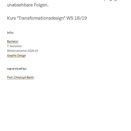
unabsehbare Folgen.
Kurs “Transformationsdesign” WS 18/19
Info:
Bachelor
7. Semester
Wintersemester 2018-19
Graphic Design
supervised by:
Prof. Christoph Barth