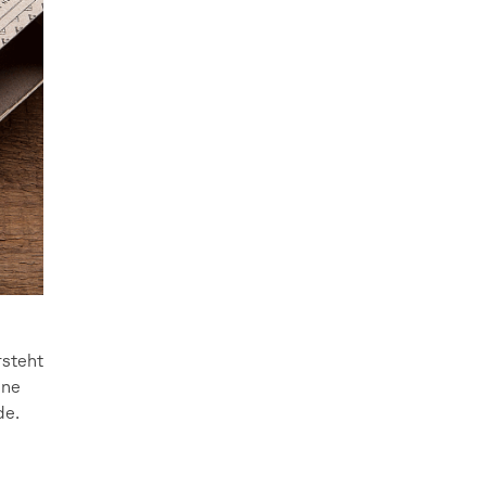
rsteht
ine
de.