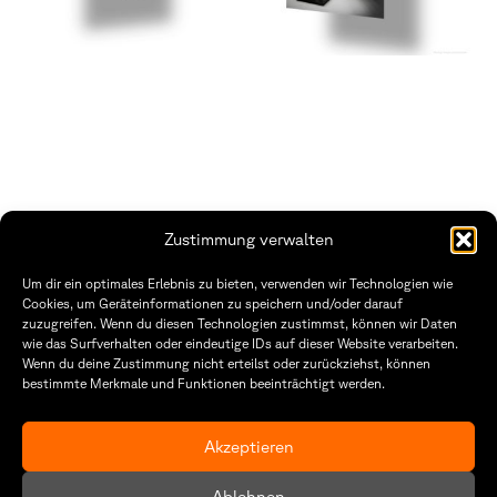
Zustimmung verwalten
THWS | Fakultät Gestaltung Würzburg
Um dir ein optimales Erlebnis zu bieten, verwenden wir Technologien wie
Technische Hochschule
Öffnungszeiten Dekanat
Cookies, um Geräteinformationen zu speichern und/oder darauf
Würzburg-Schweinfurt
Montag – Freitag
zuzugreifen. Wenn du diesen Technologien zustimmst, können wir Daten
Sanderheinrichsleitenweg 20
8:30 – 12:00
wie das Surfverhalten oder eindeutige IDs auf dieser Website verarbeiten.
97074 Würzburg
Dienstag & Donnerstag
Wenn du deine Zustimmung nicht erteilst oder zurückziehst, können
8:30 – 15:30
bestimmte Merkmale und Funktionen beeinträchtigt werden.
tel: +49 931 35 11 93 02
mail: dekanat.fg@thws.de
Raum: I.1.29
Kontakt
Akzeptieren
Datenschutzerklärung
Ablehnen