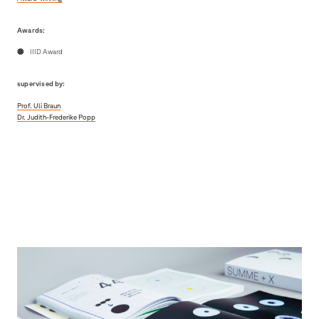
Awards:
IIID Award
supervised by:
Prof. Uli Braun
Dr. Judith-Frederike Popp