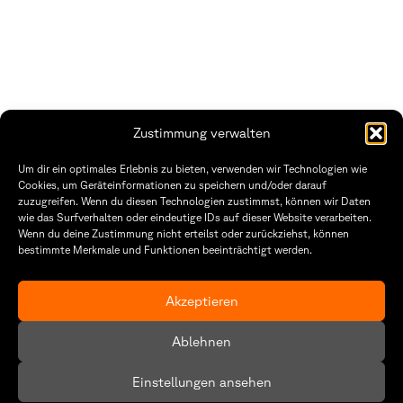
Zustimmung verwalten
THWS | Fakultät Gestaltung Würzburg
Um dir ein optimales Erlebnis zu bieten, verwenden wir Technologien wie
Technische Hochschule
Öffnungszeiten Dekanat
Cookies, um Geräteinformationen zu speichern und/oder darauf
Würzburg-Schweinfurt
Montag – Freitag
zuzugreifen. Wenn du diesen Technologien zustimmst, können wir Daten
Sanderheinrichsleitenweg 20
8:30 – 12:00
wie das Surfverhalten oder eindeutige IDs auf dieser Website verarbeiten.
97074 Würzburg
Dienstag & Donnerstag
Wenn du deine Zustimmung nicht erteilst oder zurückziehst, können
8:30 – 15:30
bestimmte Merkmale und Funktionen beeinträchtigt werden.
tel: +49 931 35 11 93 02
mail: dekanat.fg@thws.de
Raum: I.1.29
Kontakt
Akzeptieren
Datenschutzerklärung
Ablehnen
Cookie-Richtlinie (EU)
Einstellungen ansehen