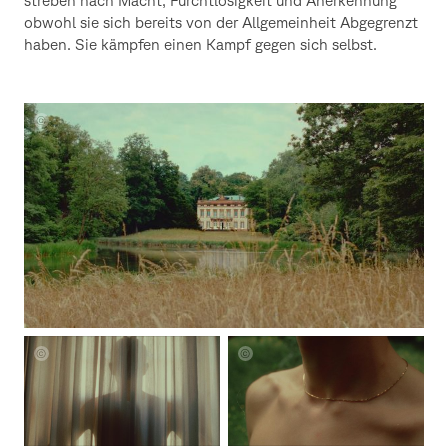
obwohl sie sich bereits von der Allgemeinheit Abgegrenzt
haben. Sie kämpfen einen Kampf gegen sich selbst.
Patrick
Schroll
Patrick
Patrick
Schroll
Schroll