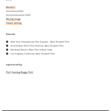
Bachelor
Abschlussarbeit
Sommersemester 2022
Moving Image
Award-winning
Awards:
New York International Film Awards – Best Student Film
Amsterdam Short Film Festival: Best Student Film
Montreal Shorts: Best Film & Best Indie
Los Angeles California: Best Student Film
supervised by:
Prof. Henning Rogge-Pott