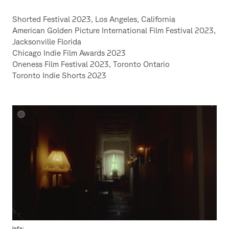
Shorted Festival 2023, Los Angeles, California
American Golden Picture International Film Festival 2023,
Jacksonville Florida
Chicago Indie Film Awards 2023
Oneness Film Festival 2023, Toronto Ontario
Toronto Indie Shorts 2023
Still
aus
They
are
Out
There
von
Patrick
Schroll
Info: