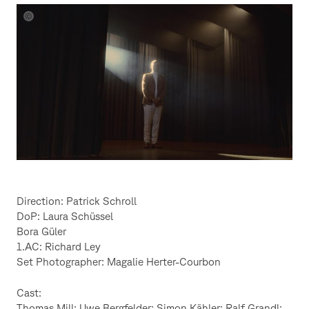
Still
aus
They
are
Out
There
von
Patrick
Schroll
Direction: Patrick Schroll
DoP: Laura Schüssel
Bora Güler
1.AC: Richard Ley
Set Photographer: Magalie Herter-Courbon
Cast:
Thomas Mill; Uwe Bergfelder; Simon Kähler; Ralf Grandl;