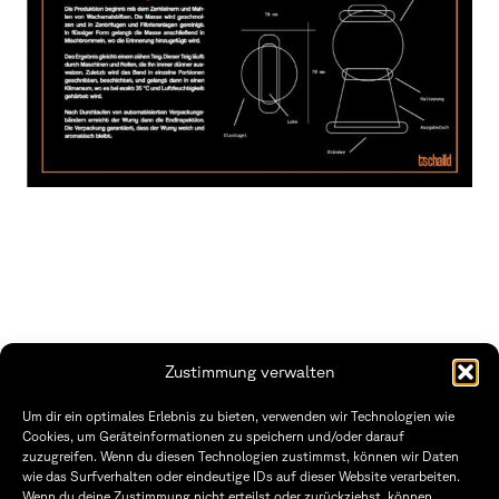
Zustimmung verwalten
THWS | Fakultät Gestaltung Würzburg
Um dir ein optimales Erlebnis zu bieten, verwenden wir Technologien wie
Technische Hochschule
Öffnungszeiten Dekanat
Cookies, um Geräteinformationen zu speichern und/oder darauf
Würzburg-Schweinfurt
Montag – Freitag
zuzugreifen. Wenn du diesen Technologien zustimmst, können wir Daten
Sanderheinrichsleitenweg 20
8:30 – 12:00
wie das Surfverhalten oder eindeutige IDs auf dieser Website verarbeiten.
97074 Würzburg
Dienstag & Donnerstag
Wenn du deine Zustimmung nicht erteilst oder zurückziehst, können