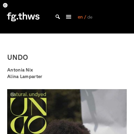
Skip
to
Antonia
Antonia
Antonia
Antonia
Antonia
Antonia
Antonia
Antonia
Antonia
Antonia
Antonia
Antonia
Nix,
Nix,
Nix,
Nix,
Nix,
Nix,
Nix,
Nix,
Nix,
Nix,
Nix,
Nix,
content
en /
de
Alina
Alina
Alina
Alina
Alina
Alina
Alina
Alina
Alina
Alina
Alina
Alina
Bachelor Kommunikationsdesign und Master Design & Information studieren
Lamparter
Lamparter
Lamparter
Lamparter
Lamparter
Lamparter
Lamparter
Lamparter
Lamparter
Lamparter
Lamparter
Lamparter
THWS
|
Fakultät
Gestaltung
UNDO
Würzburg
Antonia Nix
Alina Lamparter
Antonia
Nix,
Alina
Lamparter