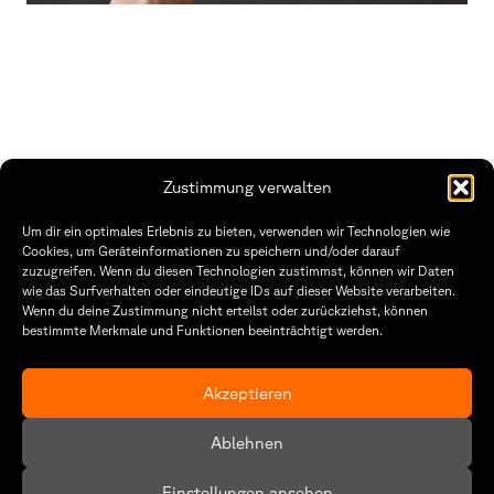
Zustimmung verwalten
THWS | Fakultät Gestaltung Würzburg
Um dir ein optimales Erlebnis zu bieten, verwenden wir Technologien wie
Technische Hochschule
Öffnungszeiten Dekanat
Cookies, um Geräteinformationen zu speichern und/oder darauf
Würzburg-Schweinfurt
Montag – Freitag
zuzugreifen. Wenn du diesen Technologien zustimmst, können wir Daten
Sanderheinrichsleitenweg 20
8:30 – 12:00
wie das Surfverhalten oder eindeutige IDs auf dieser Website verarbeiten.
97074 Würzburg
Dienstag & Donnerstag
Wenn du deine Zustimmung nicht erteilst oder zurückziehst, können
8:30 – 15:30
bestimmte Merkmale und Funktionen beeinträchtigt werden.
tel: +49 931 35 11 93 02
mail: dekanat.fg@thws.de
Raum: I.1.29
Kontakt
Akzeptieren
Datenschutzerklärung
Ablehnen
Cookie-Richtlinie (EU)
Einstellungen ansehen