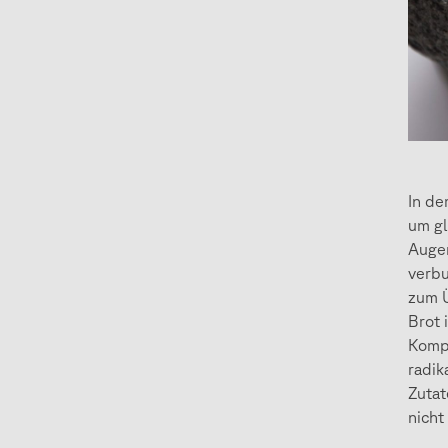
In de
um gl
Augen
verbu
zum Ü
Brot 
Komp
radik
Zutat
nicht