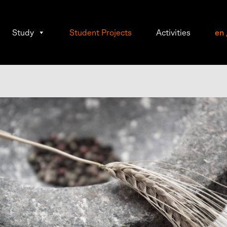
Study
Student Projects
Activities
en
iska
,
lie