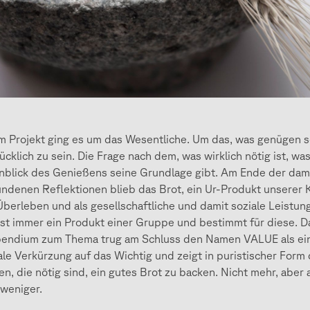
m Projekt ging es um das Wesentliche. Um das, was genügen so
ücklich zu sein. Die Frage nach dem, was wirklich nötig ist, w
blick des Genießens seine Grundlage gibt. Am Ende der dam
ndenen Reflektionen blieb das Brot, ein Ur-Produkt unserer K
berleben und als gesellschaftliche und damit soziale Leistun
ist immer ein Produkt einer Gruppe und bestimmt für diese. D
endium zum Thema trug am Schluss den Namen VALUE als ei
ale Verkürzung auf das Wichtig und zeigt in puristischer Form 
en, die nötig sind, ein gutes Brot zu backen. Nicht mehr, aber
 weniger.