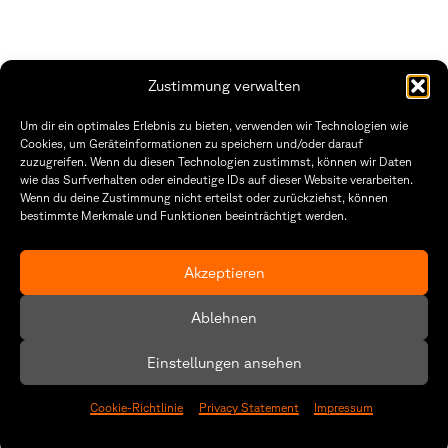
Zustimmung verwalten
THWS | Fakultät Gestaltung Würzburg
Um dir ein optimales Erlebnis zu bieten, verwenden wir Technologien wie
Technische Hochschule
Öffnungszeiten Dekanat
Cookies, um Geräteinformationen zu speichern und/oder darauf
Würzburg-Schweinfurt
Montag – Freitag
zuzugreifen. Wenn du diesen Technologien zustimmst, können wir Daten
Sanderheinrichsleitenweg 20
8:30 – 12:00
wie das Surfverhalten oder eindeutige IDs auf dieser Website verarbeiten.
97074 Würzburg
Dienstag & Donnerstag
Wenn du deine Zustimmung nicht erteilst oder zurückziehst, können
8:30 – 15:30
bestimmte Merkmale und Funktionen beeinträchtigt werden.
tel: +49 931 35 11 93 02
mail: dekanat.fg@thws.de
Raum: I.1.29
Kontakt
Akzeptieren
Datenschutzerklärung
Ablehnen
Cookie-Richtlinie (EU)
Einstellungen ansehen
Cookie-Richtlinie
Privacy Statement
Impressum