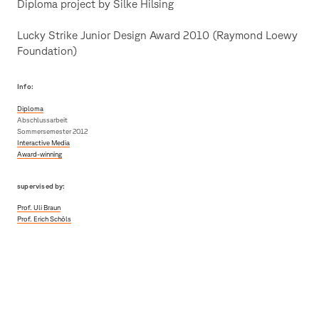
Diploma project by Silke Hilsing
Lucky Strike Junior Design Award 2010 (Raymond Loewy
Foundation)
Info:
Diploma
Abschlussarbeit
Sommersemester 2012
Interactive Media
Award-winning
supervised by:
Prof. Uli Braun
Prof. Erich Schöls