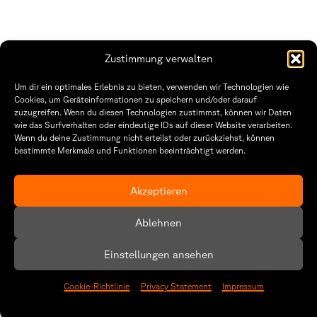
Zustimmung verwalten
THWS | Fakultät Gestaltung Würzburg
Um dir ein optimales Erlebnis zu bieten, verwenden wir Technologien wie
Technische Hochschule
Öffnungszeiten Dekanat
Cookies, um Geräteinformationen zu speichern und/oder darauf
Würzburg-Schweinfurt
Montag – Freitag
zuzugreifen. Wenn du diesen Technologien zustimmst, können wir Daten
Sanderheinrichsleitenweg 20
8:30 – 12:00
wie das Surfverhalten oder eindeutige IDs auf dieser Website verarbeiten.
97074 Würzburg
Dienstag & Donnerstag
Wenn du deine Zustimmung nicht erteilst oder zurückziehst, können
8:30 – 15:30
bestimmte Merkmale und Funktionen beeinträchtigt werden.
tel: +49 931 35 11 93 02
mail: dekanat.fg@thws.de
Raum: I.1.29
Kontakt
Akzeptieren
Datenschutzerklärung
Ablehnen
Cookie-Richtlinie (EU)
Einstellungen ansehen
Cookie-Richtlinie
Privacy Statement
Impressum