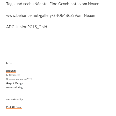
Tage und sechs Nächte. Eine Geschichte vom Neuen.
www.behance.net/gallery/34064362/Vom-Neuen
ADC Junior 2016_Gold
Info:
Bachelor
6. Semester
Sommersemester 2015
Graphic Design
Award-winning
supervised by:
Prof. Uli Braun