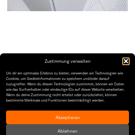
Zustimmung verwalten
THWS | Fakultät Gestaltung Würzburg
Um dir ein optimales Erlebnis zu bieten, verwenden wir Technologien wie
Technische Hochschule
Öffnungszeiten Dekanat
Cookies, um Geräteinformationen zu speichern und/oder darauf
Würzburg-Schweinfurt
Montag – Freitag
zuzugreifen. Wenn du diesen Technologien zustimmst, können wir Daten
Sanderheinrichsleitenweg 20
8:30 – 12:00
wie das Surfverhalten oder eindeutige IDs auf dieser Website verarbeiten.
97074 Würzburg
Dienstag & Donnerstag
Wenn du deine Zustimmung nicht erteilst oder zurückziehst, können
8:30 – 15:30
bestimmte Merkmale und Funktionen beeinträchtigt werden.
tel: +49 931 35 11 93 02
mail: dekanat.fg@thws.de
Raum: I.1.29
Kontakt
Akzeptieren
Datenschutzerklärung
Ablehnen
Cookie-Richtlinie (EU)