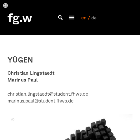
Skip
to
Lingstaedt
Lingstaedt
Lingstaedt
Lingstaedt
Lingstaedt
fg.w
und
und
und
und
und
content
en /
de
Paul
Paul
Paul
Paul
Paul
Bachelor Kommunikationsdesign und Master Design & Information studieren
YÜGEN
Christian Lingstaedt
Marinus Paul
christian.lingstaedt@student.fhws.de
marinus.paul@student.fhws.de
Lingstaedt
und
Paul